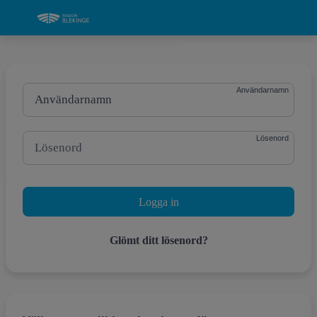
Grade
Portal
Användarnamn
Lösenord
Engångskod
Glömt ditt lösenord?